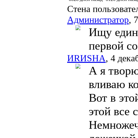
Стена пользовате
Администратор
, 
Ищу един
первой со
ИRИSHA
, 4 дека
А я творю
вливаю к
Вот в это
этой все 
Немножеч