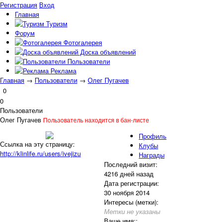
Регистрация
Вход
Главная
Туризм
Форум
Фотогалерея
Доска объявлений
Пользователи
Реклама
Главная
→
Пользователи
→
Олег Пугачев
0
0
Пользователи
Олег Пугачев
Пользователь находится в бан-листе
Профиль
Ссылка на эту страницу:
Клубы
http://klinlife.ru/users/ivejizu
Награды
Последний визит:
4216 дней назад
Дата регистрации:
30 ноября 2014
Интересы (метки):
Метки не указаны
Ваше имя::