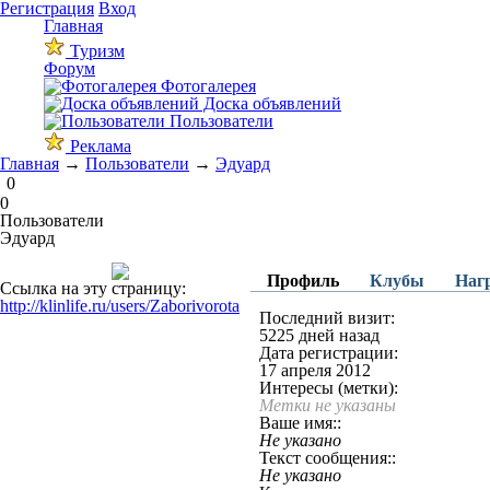
Регистрация
Вход
Главная
Туризм
Форум
Фотогалерея
Доска объявлений
Пользователи
Реклама
Главная
→
Пользователи
→
Эдуард
0
0
Пользователи
Эдуард
Профиль
Клубы
Наг
Ссылка на эту страницу:
http://klinlife.ru/users/Zaborivorota
Последний визит:
5225 дней назад
Дата регистрации:
17 апреля 2012
Интересы (метки):
Метки не указаны
Ваше имя::
Не указано
Текст сообщения::
Не указано