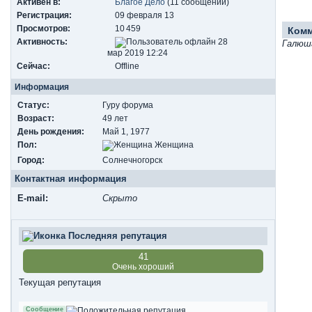
Активен в:
Благое Дело
(11 сообщений)
Регистрация:
09 февраля 13
Просмотров:
10 459
Ком
Активность:
28
Галюш
мар 2019 12:24
Сейчас:
Offline
Информация
Статус:
Гуру форума
Возраст:
49 лет
День рождения:
Май 1, 1977
Пол:
Женщина
Город:
Солнечногорск
Контактная информация
E-mail:
Скрыто
Последняя репутация
41
Очень хороший
Текущая репутация
Сообщение