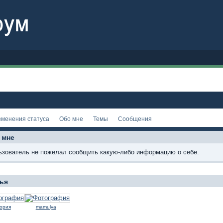
зменения статуса
Обо мне
Темы
Сообщения
 мне
ьзователь не пожелал сообщить какую-либо информацию о себе.
ья
тория
mamulya