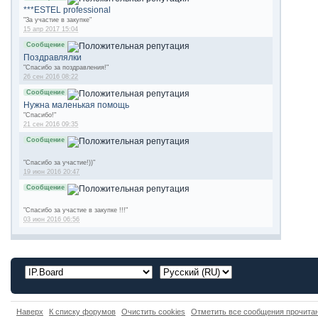
***ESTEL professional
"За участие в закупке"
15 апр 2017 15:04
Сообщение
Поздравлялки
"Спасибо за поздравления!"
26 сен 2016 08:22
Сообщение
Нужна маленькая помощь
"Спасибо!"
21 сен 2016 09:35
Сообщение
"Спасибо за участие!))"
19 июн 2016 20:47
Сообщение
"Спасибо за участие в закупке !!!"
03 июн 2016 06:56
Наверх
К списку форумов
Очистить cookies
Отметить все сообщения прочит