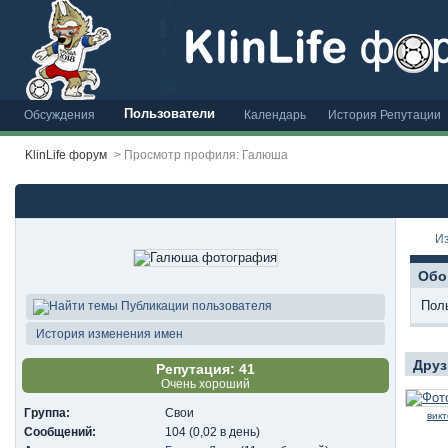
Пользователи
Обсуждения
Календарь
История Репутации
KlinLife форум
>
Просмотр профиля: Галюша
И
Обо
Пол
Публикации пользователя
История изменения имен
Друз
Репутация: 41
Очень хороший
Группа:
Свои
вик
Сообщений:
104 (0,02 в день)