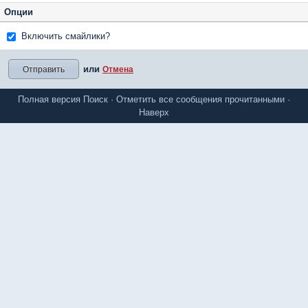
Опции
Включить смайлики?
или
Отмена
Полная версия
Поиск
·
Отметить все сообщения прочитанными
·
Наверх