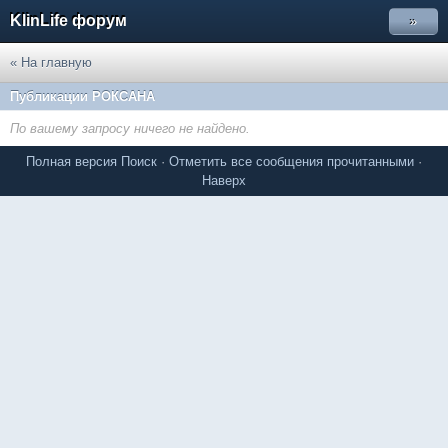
KlinLife форум
»
« На главную
Публикации РОКСАНА
По вашему запросу ничего не найдено.
Полная версия
Поиск
·
Отметить все сообщения прочитанными
·
Наверх