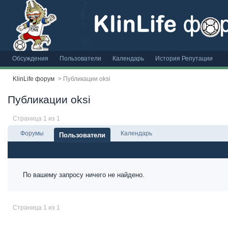
Обсуждения
Пользователи
Календарь
История Репутации
KlinLife форум
>
Публикации oksi
Публикации oksi
Страница 1 из 1
Форумы
Календарь
Пользователи
По вашему запросу ничего не найдено.
Страница 1 из 1