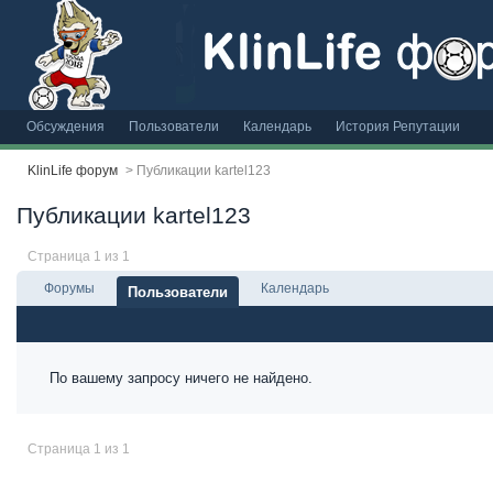
Обсуждения
Пользователи
Календарь
История Репутации
KlinLife форум
>
Публикации kartel123
Публикации kartel123
Страница 1 из 1
Форумы
Календарь
Пользователи
По вашему запросу ничего не найдено.
Страница 1 из 1