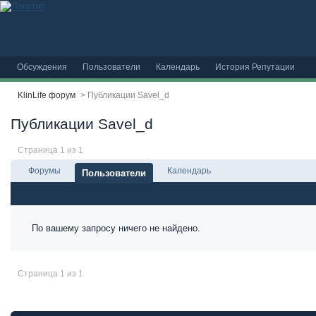
Обсуждения
Пользователи
Календарь
История Репутации
KlinLife форум
>
Публикации Savel_d
Публикации Savel_d
Страница 1 из 1
Форумы
Календарь
Пользователи
По вашему запросу ничего не найдено.
Страница 1 из 1