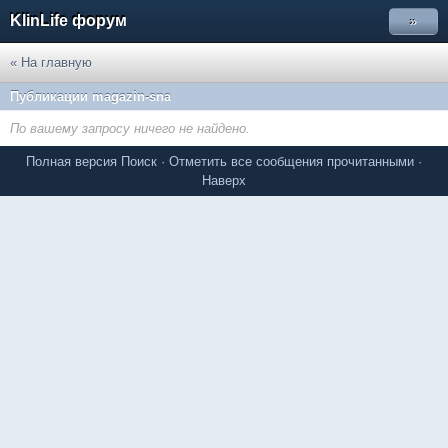
KlinLife форум
»
« На главную
Публикации magazin-sna
По вашему запросу ничего не найдено.
Полная версия
Поиск
·
Отметить все сообщения прочитанными
·
Наверх