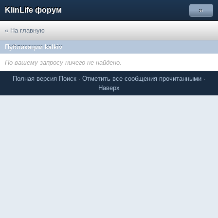
KlinLife форум
»
« На главную
Публикации kalkiv
По вашему запросу ничего не найдено.
Полная версия
Поиск
·
Отметить все сообщения прочитанными
·
Наверх