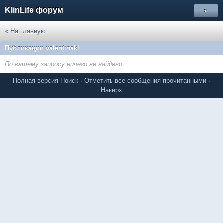
KlinLife форум
»
« На главную
Публикации valentinakl
По вашему запросу ничего не найдено.
Полная версия
Поиск
·
Отметить все сообщения прочитанными
·
Наверх