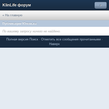
KlinLife форум
»
« На главную
Публикации Юленька
По вашему запросу ничего не найдено.
Полная версия
Поиск
·
Отметить все сообщения прочитанными
·
Наверх