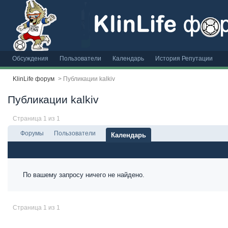
Обсуждения
Пользователи
Календарь
История Репутации
KlinLife форум
>
Публикации kalkiv
Публикации kalkiv
Страница 1 из 1
Форумы
Пользователи
Календарь
По вашему запросу ничего не найдено.
Страница 1 из 1