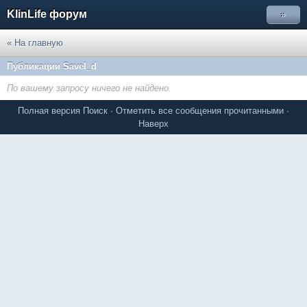
KlinLife форум
»
« На главную
Публикации Savel_d
По вашему запросу ничего не найдено.
Полная версия
Поиск
·
Отметить все сообщения прочитанными
·
Наверх