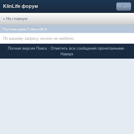
KlinLife форум
»
« На главную
Публикации Edwardfek
По вашему запросу ничего не найдено.
Полная версия
Поиск
·
Отметить все сообщения прочитанными
·
Наверх