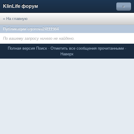
KlinLife форум
»
« На главную
Публикации egorova24111984
По вашему запросу ничего не найдено.
Полная версия
Поиск
·
Отметить все сообщения прочитанными
·
Наверх