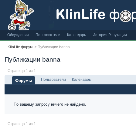
Обсуждения
Пользователи
Календарь
История Репутации
KlinLife форум
>
Публикации banna
Публикации banna
Страница 1 из 1
Пользователи
Календарь
Форумы
По вашему запросу ничего не найдено.
Страница 1 из 1