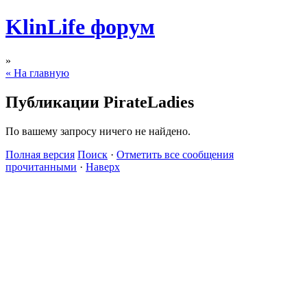
KlinLife форум
»
« На главную
Публикации PirateLadies
По вашему запросу ничего не найдено.
Полная версия
Поиск
·
Отметить все сообщения
прочитанными
·
Наверх