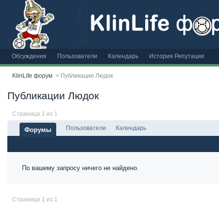
Обсуждения
Пользователи
Календарь
История Репутации
KlinLife форум
>
Публикации Людок
Публикации Людок
Страница 1 из 1
Пользователи
Календарь
Форумы
По вашему запросу ничего не найдено.
Страница 1 из 1