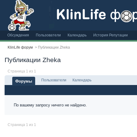
Обсуждения
Пользователи
Календарь
История Репутации
KlinLife форум
>
Публикации Zheka
Публикации Zheka
Страница 1 из 1
Пользователи
Календарь
Форумы
По вашему запросу ничего не найдено.
Страница 1 из 1