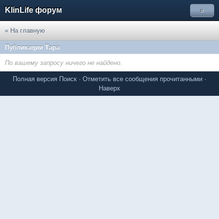
KlinLife форум
»
« На главную
Публикации Тара
По вашему запросу ничего не найдено.
Полная версия
Поиск
·
Отметить все сообщения прочитанными
·
Наверх