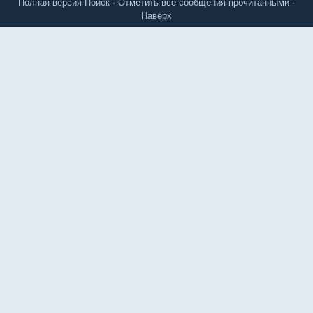
Полная версия
Поиск
·
Отметить все сообщения прочитанными
·
Наверх