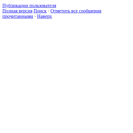
Публикации пользователя
Полная версия
Поиск
·
Отметить все сообщения
прочитанными
·
Наверх