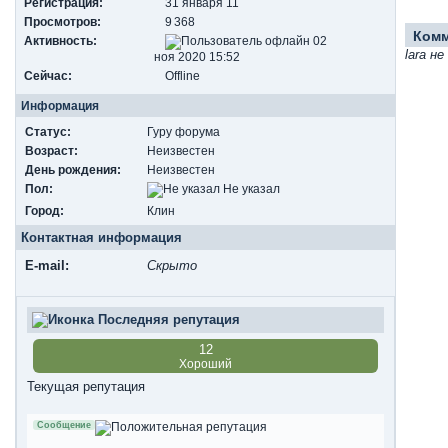
Регистрация:
31 января 11
Просмотров:
9 368
Ком
Активность:
02
lara н
ноя 2020 15:52
Сейчас:
Offline
Информация
Статус:
Гуру форума
Возраст:
Неизвестен
День рождения:
Неизвестен
Пол:
Не указал
Город:
Клин
Контактная информация
E-mail:
Скрыто
Последняя репутация
12
Хороший
Текущая репутация
Сообщение