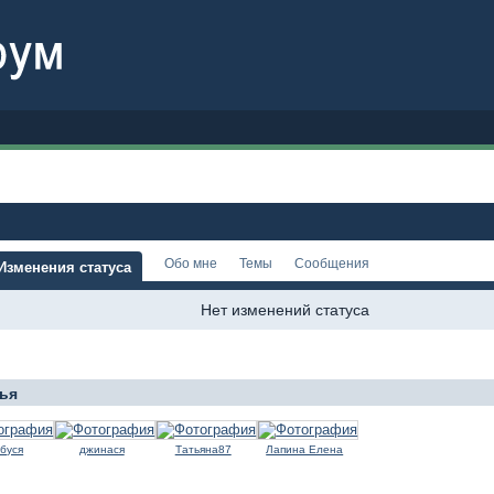
Обо мне
Темы
Сообщения
Изменения статуса
Нет изменений статуса
ья
буся
джинася
Татьяна87
Лапина Елена