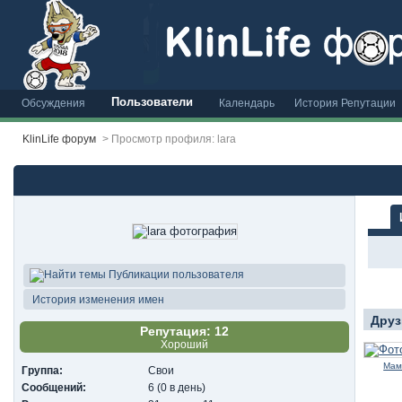
Пользователи
Обсуждения
Календарь
История Репутации
KlinLife форум
>
Просмотр профиля: lara
Публикации пользователя
История изменения имен
Друз
Репутация: 12
Хороший
Мам
Группа:
Свои
Сообщений:
6 (0 в день)