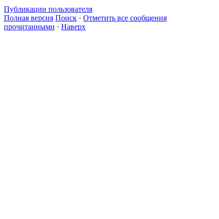
Публикации пользователя
Полная версия
Поиск
·
Отметить все сообщения
прочитанными
·
Наверх