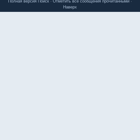
Полная версия
Поиск
·
Отметить все сообщения прочитанными
·
Наверх