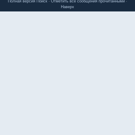
Полная версия
Поиск
·
Отметить все сообщения прочитанными
·
Наверх