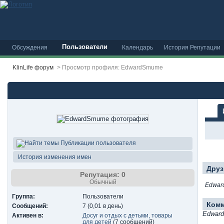
Пользователи
Обсуждения
Календарь
История Репутации
KlinLife форум
>
Просмотр профиля: EdwardSmume
Публикации пользователя
История изменения имен
Друз
Репутация: 0
Обычный
Edwar
Группа:
Пользователи
Ком
Сообщений:
7 (0,01 в день)
Edwar
Активен в:
Досуг и отдых с детьми, товары
для детей
(7 сообщений)