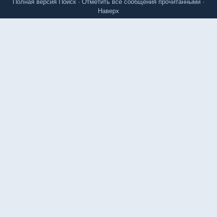
Полная версия
Поиск
·
Отметить все сообщения прочитанными
·
Наверх