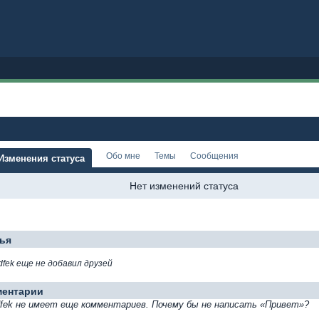
Обо мне
Темы
Сообщения
Изменения статуса
Нет изменений статуса
ья
dfek еще не добавил друзей
ментарии
fek не имеет еще комментариев. Почему бы не написать «Привет»?