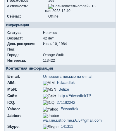
Просмотров:
169
Активность:
13
мая 2023 12:40
Сейчас:
Offline
Информация
Статус:
Новичок
Возраст:
42 лет
День рождения:
Июль 10, 1984
Пол:
Город:
Orange Walk
Интересы:
113422
Контактная информация
E-mail:
Отправить письмо на e-mail
AIM:
Edwardfek
MSN:
Belize
Сайт:
http://EdwardfekTP
ICQ:
271182242
Yahoo:
Edwardfek
Jabber:
wa.r.ne.r.str.o.me.r.6.5@gmail.com
Skype:
141311