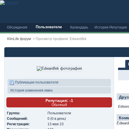
Пользователи
Обсуждения
Календарь
История Репутации
KlinLife форум
>
Просмотр профиля: Edwardfek
Публикации пользователя
История изменения имен
Друз
Репутация: -1
Обычный
Edwar
Группа:
Пользователи
Ком
Сообщений:
0 (0 в день)
Edward
Регистрация:
13 мая 23