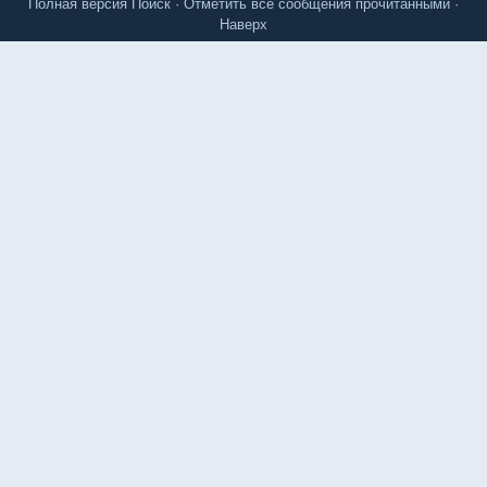
Полная версия
Поиск
·
Отметить все сообщения прочитанными
·
Наверх