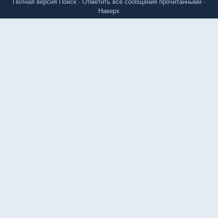
Полная версия
Поиск
·
Отметить все сообщения прочитанными
·
Наверх