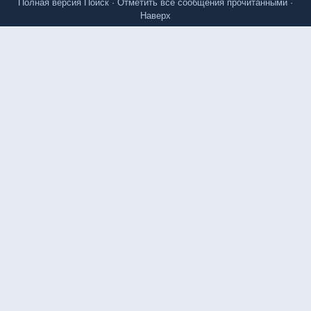
Полная версия
Поиск
·
Отметить все сообщения прочитанными
·
Наверх