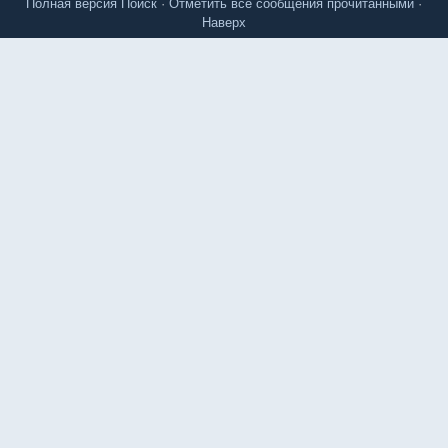
Полная версия
Поиск
·
Отметить все сообщения прочитанными
·
Наверх