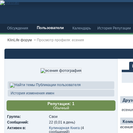
Пользователи
Обсуждения
Календарь
История Репутации
KlinLife форум
>
Просмотр профиля: есения
Публикации пользователя
История изменения имен
Друз
Репутация: 1
Обычный
есени
Группа:
Свои
Ком
Сообщений:
22 (0,01 в день)
есения
Активен в:
Кулинарная Книга
(4
сообщений)