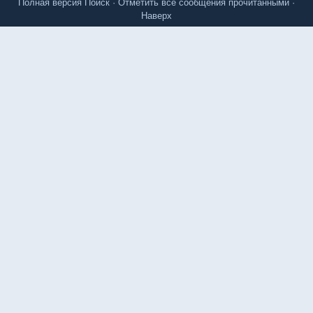
Полная версия
Поиск
·
Отметить все сообщения прочитанными
·
Наверх