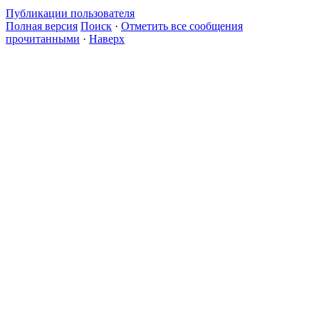
Публикации пользователя
Полная версия
Поиск
·
Отметить все сообщения
прочитанными
·
Наверх