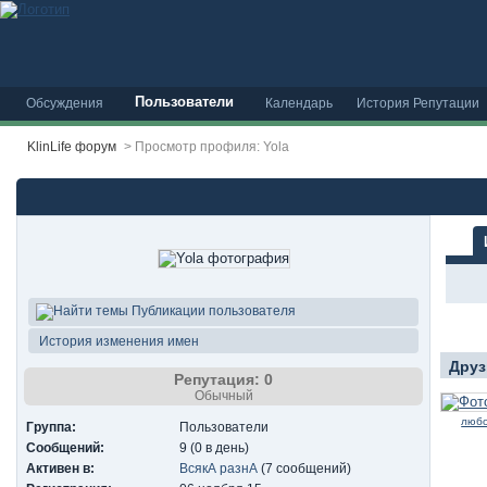
Пользователи
Обсуждения
Календарь
История Репутации
KlinLife форум
>
Просмотр профиля: Yola
Публикации пользователя
История изменения имен
Друз
Репутация: 0
Обычный
люб
Группа:
Пользователи
Сообщений:
9 (0 в день)
Активен в:
ВсякА разнА
(7 сообщений)