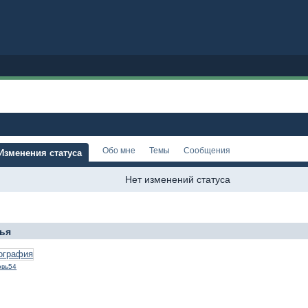
Обо мне
Темы
Сообщения
Изменения статуса
Нет изменений статуса
ья
овь54