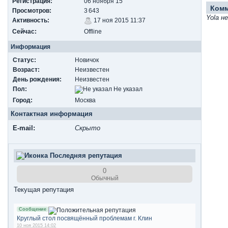
Регистрация:
06 ноября 15
Ком
Просмотров:
3 643
Yola н
Активность:
17 ноя 2015 11:37
Сейчас:
Offline
Информация
Статус:
Новичок
Возраст:
Неизвестен
День рождения:
Неизвестен
Пол:
Не указал
Город:
Москва
Контактная информация
E-mail:
Скрыто
Последняя репутация
0
Обычный
Текущая репутация
Сообщение
Круглый стол посвящённый проблемам г. Клин
10 ноя 2015 14:02