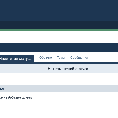
Обо мне
Темы
Сообщения
Изменения статуса
Нет изменений статуса
ья
еще не добавил друзей