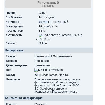
Репутация: 0
Обычный
Группа:
Свои
Сообщений:
14 (0 в день)
Активен в:
Услуги
(14 сообщений)
Регистрация:
18 декабря 14
Просмотров:
3 873
Активность:
24 янв
2022 16:10
Сейчас:
Offline
Информация
Статус:
Начинающий Пользователь
Возраст:
Неизвестен
День рождения:
Неизвестен
Пол:
Мужчина
Город:
Клин-Зеленоград-Москва
Интересы:
Профессиональное сканирование
фотоплёнок, слайдов и среднего
формата на Nikon Coolscan 9000
ED. Оцифровка видео- и
аудиокассет. Профессионально.
Контактная информация
E-mail:
Скрыто