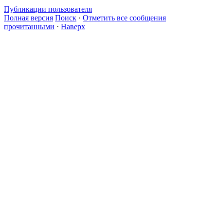
Публикации пользователя
Полная версия
Поиск
·
Отметить все сообщения
прочитанными
·
Наверх