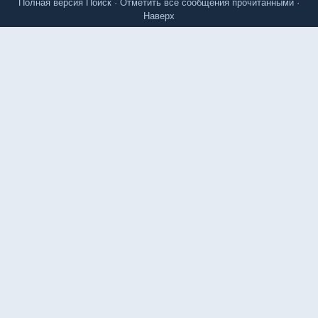
Полная версия
Поиск
·
Отметить все сообщения прочитанными
·
Наверх