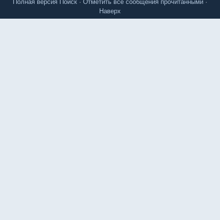
Полная версия
Поиск
·
Отметить все сообщения прочитанными
·
Наверх