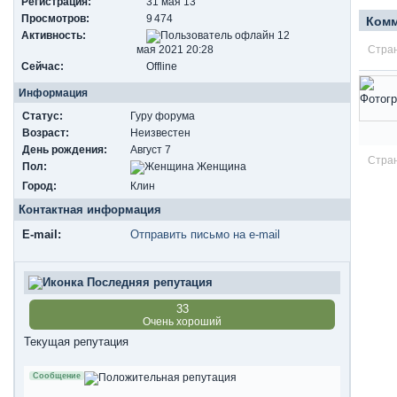
Регистрация:
31 мая 13
Просмотров:
9 474
Ком
Активность:
12
мая 2021 20:28
Стран
Сейчас:
Offline
Информация
Статус:
Гуру форума
Возраст:
Неизвестен
День рождения:
Август 7
Стран
Пол:
Женщина
Город:
Клин
Контактная информация
E-mail:
Отправить письмо на e-mail
Последняя репутация
33
Очень хороший
Текущая репутация
Сообщение