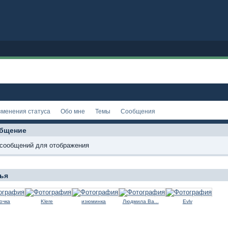
зменения статуса
Обо мне
Темы
Сообщения
бщение
 сообщений для отображения
ья
очка
Klere
изюминка
Людмила Ва...
Evlv