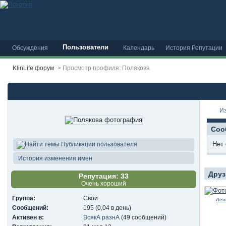
Пользователи
Обсуждения
Календарь
История Репутации
KlinLife форум
>
Просмотр профиля: Полякова
И
Соо
Нет
Публикации пользователя
История изменения имен
Друз
Репутация: 33
Очень хороший
Группа:
Свои
Лен
Сообщений:
195 (0,04 в день)
Активен в:
ВсякА разнА
(49 сообщений)