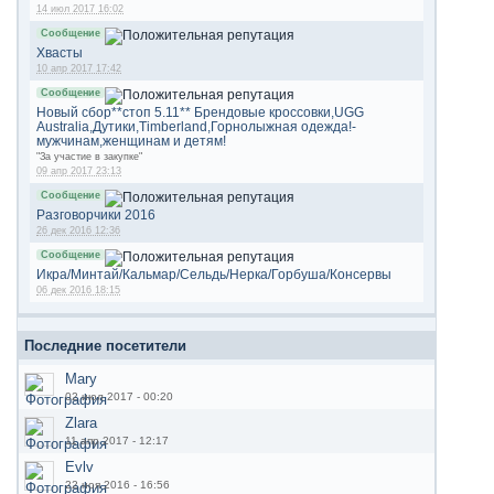
14 июл 2017 16:02
Сообщение
Хвасты
10 апр 2017 17:42
Сообщение
Новый сбор**стоп 5.11** Брендовые кроссовки,UGG
Australia,Дутики,Timberland,Горнолыжная одежда!-
мужчинам,женщинам и детям!
"За участие в закупке"
09 апр 2017 23:13
Сообщение
Разговорчики 2016
26 дек 2016 12:36
Сообщение
Икра/Минтай/Кальмар/Сельдь/Нерка/Горбуша/Консервы
06 дек 2016 18:15
Последние посетители
Mary
02 июл 2017 - 00:20
Zlara
11 апр 2017 - 12:17
Evlv
22 ноя 2016 - 16:56