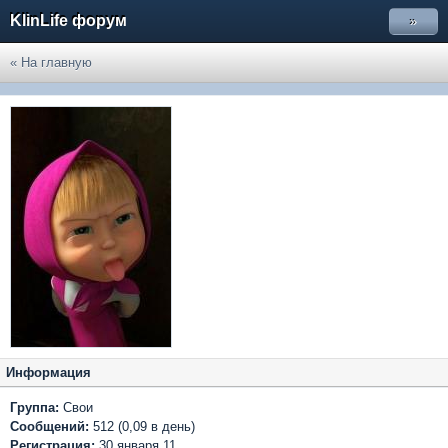
KlinLife форум
»
« На главную
Информация
Группа:
Свои
Сообщений:
512 (0,09 в день)
Регистрация:
30 января 11