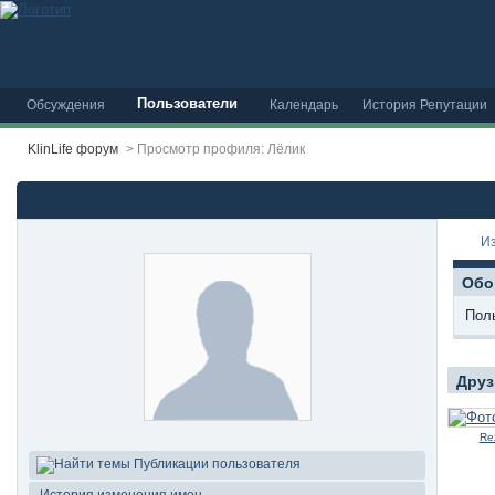
Пользователи
Обсуждения
Календарь
История Репутации
KlinLife форум
>
Просмотр профиля: Лёлик
И
Обо
Пол
Друз
Re
Публикации пользователя
История изменения имен