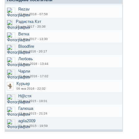
Rezav
22 сен 2018 - 07:58
Радистка Кэт
13 мая 2017 - 20:36
Ветка
21 апр 2017 - 13:30
Bloodfire
06 авг 2016 - 20:17
Любовь
04 мар 2016 - 13:44
Чарли
21 фев 2016 - 17:02
Курьер
06 янв 2016 - 22:32
Н@стя
30 дек 2015 - 19:01
Галюша
13 дек 2015 - 21:24
agila2009
01 ноя 2015 - 19:59