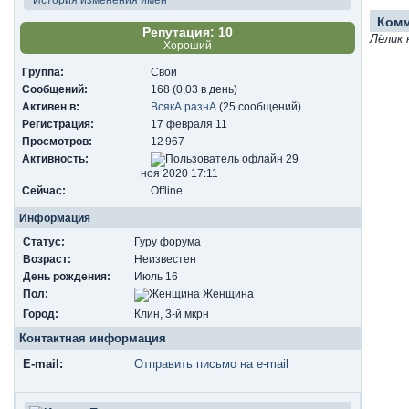
Ком
Репутация: 10
Лёлик 
Хороший
Группа:
Свои
Сообщений:
168 (0,03 в день)
Активен в:
ВсякА разнА
(25 сообщений)
Регистрация:
17 февраля 11
Просмотров:
12 967
Активность:
29
ноя 2020 17:11
Сейчас:
Offline
Информация
Статус:
Гуру форума
Возраст:
Неизвестен
День рождения:
Июль 16
Пол:
Женщина
Город:
Клин, 3-й мкрн
Контактная информация
E-mail:
Отправить письмо на e-mail