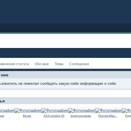
зменения статуса
Обо мне
Темы
Сообщения
 мне
ьзователь не пожелал сообщить какую-либо информацию о себе.
ья
zav
Ветка
XXX-orosha-YA
юлия клочкова
Пончик-Мак...
Рад