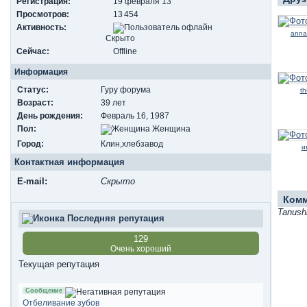
Регистрация:
19 февраля 13
Просмотров:
13 454
Активность:
anna
Скрыто
Сейчас:
Offline
Информация
Статус:
Гуру форума
t
Возраст:
39 лет
День рождения:
Февраль 16, 1987
Пол:
Женщина
Город:
Клин,хлебзавод
и
Контактная информация
E-mail:
Скрыто
Ком
Tanush
Последняя репутация
129
Очень хороший
Текущая репутация
Сообщение
Отбеливание зубов