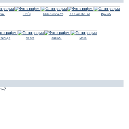
ени
ЮлЁк
XXX-orosha-YA
XXX-orosha-YA
ИришА
отильда
olesya
аня123
Maria
т»?