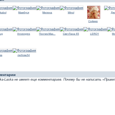
kabol
Мамбуся
Милена
Winol
Дж
Софико
hug
Anveegres
Пончик-Мак...
СветЛана 65
LEROY
М
ва
любовь54
ментарии
ka-Laska не имеет еще комментариев. Почему бы не написать «Приве