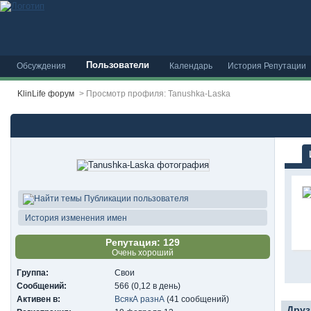
Пользователи
Обсуждения
Календарь
История Репутации
KlinLife форум
>
Просмотр профиля: Tanushka-Laska
Публикации пользователя
История изменения имен
Репутация: 129
Очень хороший
Группа:
Свои
Сообщений:
566 (0,12 в день)
Активен в:
ВсякА разнА
(41 сообщений)
Друз