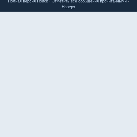
Полная версия
Поиск
·
Отметить все сообщения прочитанными
·
Наверх