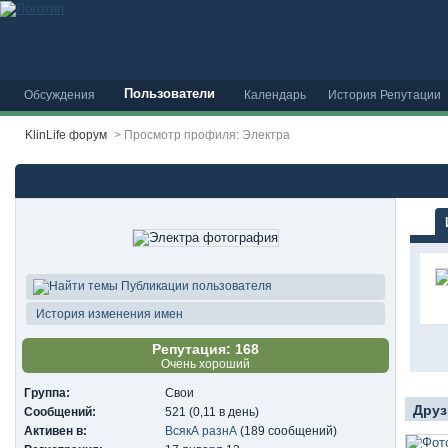
Пользователи
Обсуждения
Календарь
История Репутации
KlinLife форум
>
Просмотр профиля: Электра
Публикации пользователя
История изменения имен
Репутация: 168
Очень хороший
Группа:
Свои
Друз
Сообщений:
521 (0,11 в день)
Активен в:
ВсякА разнА
(189 сообщений)