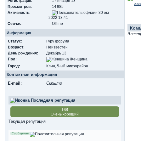
Регистрация:
17 января 13
Але
Просмотров:
14 985
Активность:
30 окт
2022 13:41
Сейчас:
Offline
Ком
Информация
Электр
Статус:
Гуру форума
Возраст:
Неизвестен
День рождения:
Декабрь 13
Пол:
Женщина
Город:
Клин, 5-ый микрорайон
Контактная информация
E-mail:
Скрыто
Последняя репутация
168
Очень хороший
Текущая репутация
Сообщение