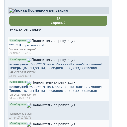
Последняя репутация
18
Хороший
Текущая репутация
Сообщение
***ESTEL professional
"за участие в закупке"
27 мар 2018 22:13
Сообщение
новогодний сбор!*** *Стиль обаяния-Натали*-Внимание!
Теперь джинсы,брюки,повседневная одежда,офисная.
"За участие в закупке"
27 ноя 2016 13:43
Сообщение
новогодний сбор!*** *Стиль обаяния-Натали*-Внимание!
Теперь джинсы,брюки,повседневная одежда,офисная.
"За участие в закупке"
31 июл 2016 22:22
Сообщение
"Спасибо за отзыв"
11 дек 2015 00:43
Сообщение