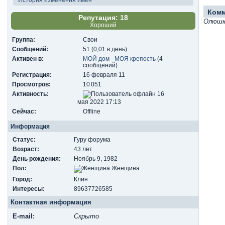
Ком
Репутация: 18
Олюшк
Хороший
Группа:
Свои
Сообщений:
51 (0,01 в день)
Активен в:
МОЙ дом - МОЯ крепость
(4
сообщений)
Регистрация:
16 февраля 11
Просмотров:
10 051
Активность:
16
мая 2022 17:13
Сейчас:
Offline
Информация
Статус:
Гуру форума
Возраст:
43 лет
День рождения:
Ноябрь 9, 1982
Пол:
Женщина
Город:
Клин
Интересы:
89637726585
Контактная информация
E-mail:
Скрыто