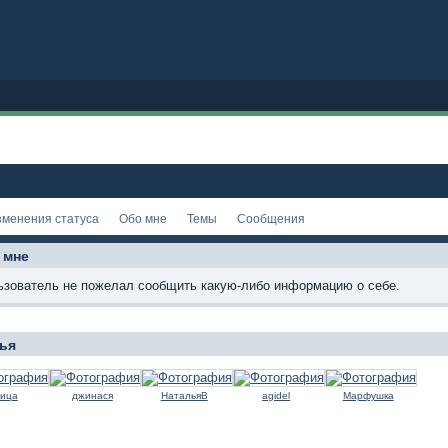
зменения статуса
Обо мне
Темы
Сообщения
 мне
ьзователь не пожелал сообщить какую-либо информацию о себе.
ья
вица
джинася
НатальяВ
agidel
Марфушка