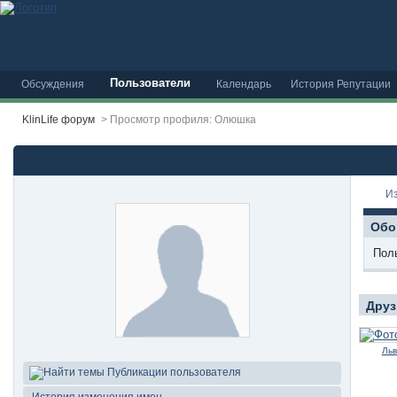
Пользователи
Обсуждения
Календарь
История Репутации
KlinLife форум
>
Просмотр профиля: Олюшка
И
Обо
Пол
Друз
Ль
Публикации пользователя
История изменения имен